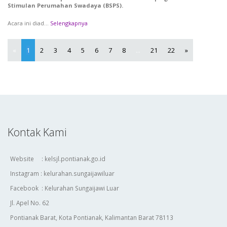
Stimulan Perumahan Swadaya (BSPS).
Acara ini diad...
Selengkapnya
«
1
2
3
4
5
6
7
8
...
21
22
»
Kontak Kami
Website : kelsjl.pontianak.go.id
Instagram : kelurahan.sungaijawiluar
Facebook : Kelurahan Sungaijawi Luar
Jl. Apel No. 62
Pontianak Barat, Kota Pontianak, Kalimantan Barat 78113